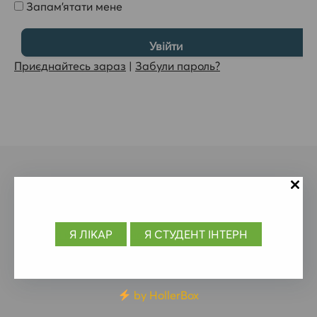
Запам'ятати мене
Приєднайтесь зараз
|
Забули пароль?
Контакти
Документи
Я
ЛІКАР
Я СТУДЕНТ ІНТЕРН
Політика конфіденційності
© 2006-2025 Асоціація імплантологів України.
by HollerBox