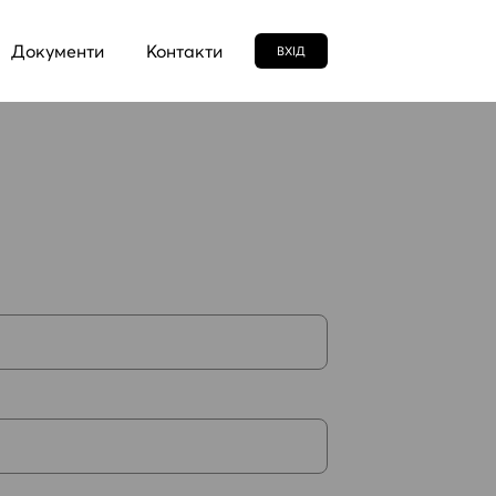
Документи
Контакти
ВХIД