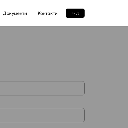
Документи
Контакти
ВХIД