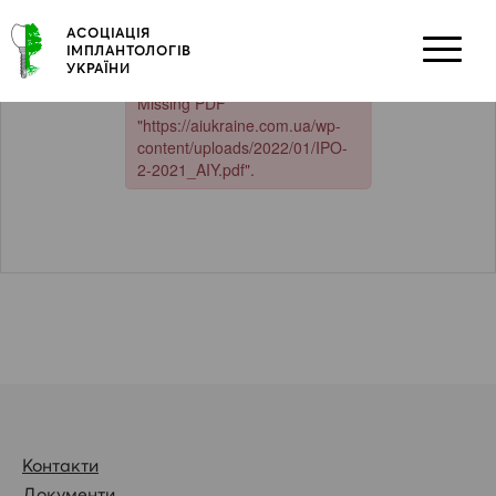
Skip
АСОЦІАЦІЯ
to
ІМПЛАНТОЛОГІВ
content
УКРАЇНИ
Контакти
Документи