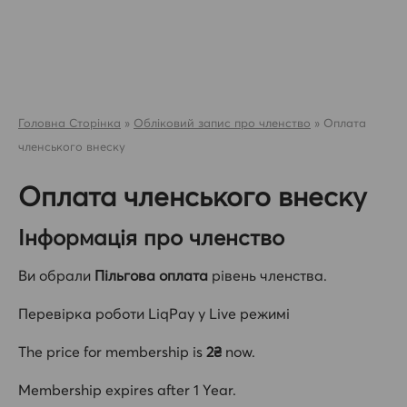
Skip
to
content
Головна Сторінка
»
Обліковий запис про членство
»
Оплата
членського внеску
Оплата членського внеску
Інформація про членство
Ви обрали
Пільгова оплата
рівень членства.
Перевірка роботи LiqPay у Live режимі
The price for membership is
2₴
now.
Membership expires after 1 Year.