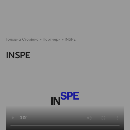
Skip
to
content
Головна Сторінка
»
Партнери
»
INSPE
INSPE