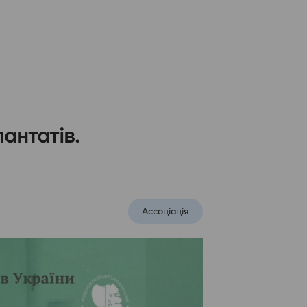
антатів.
Ассоцiацiя