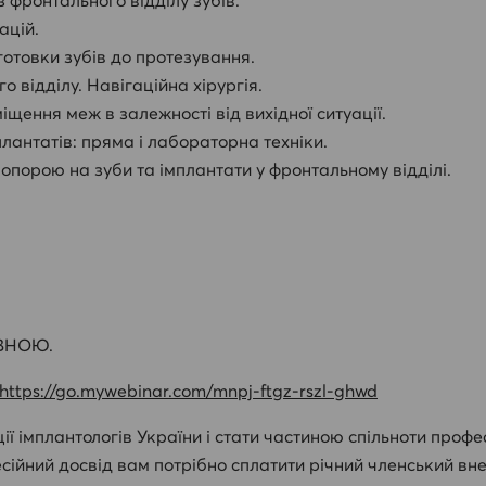
ацій.
дготовки зубів до протезування.
о відділу. Навігаційна хірургія.
щення меж в залежності від вихідної ситуації.
лантатів: пряма і лабораторна техніки.
 опорою на зуби та імплантати у фронтальному відділі.
ОВНОЮ.
https://go.mywebinar.com/mnpj-ftgz-rszl-ghwd
 імплантологів України і стати частиною спільноти професі
сійний досвід вам потрібно сплатити річний членський вне