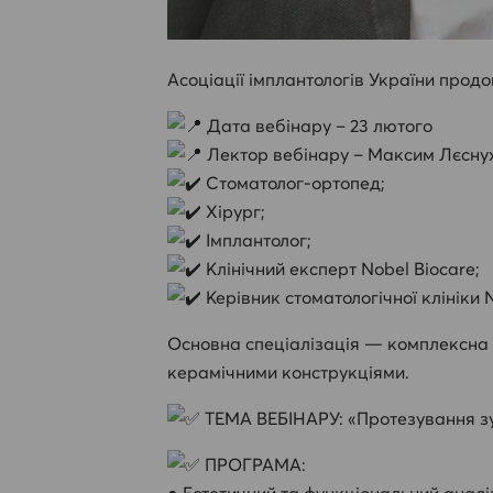
Асоціації імплантологів України прод
Дата вебінару – 23 лютого
Лектор вебінару – Максим Лєснух
Стоматолог-ортопед;
Хірург;
Імплантолог;
Клінічний експерт Nobel Biocare;
Керівник стоматологічної клініки Na
Основна спеціалізація — комплексна д
керамічними конструкціями.
ТЕМА ВЕБІНАРУ: «Протезування зуб
ПРОГРАМА:
● Естетичний та функціональний аналіз