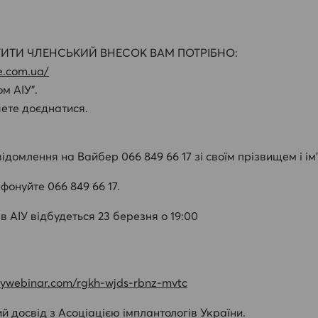
ТИТИ ЧЛЕНСЬКИЙ ВНЕСОК ВАМ ПОТРІБНО:
ne.com.ua/
м АІУ”.
чете доєднатися.
відомлення на Вайбер 066 849 66 17 зі своїм прізвищем і ім’
фонуйте 066 849 66 17.
АІУ відбудеться 23 березня о 19:00
mywebinar.com/rgkh-wjds-rbnz-mvtc
й досвід з Асоціацією імплантологів України.