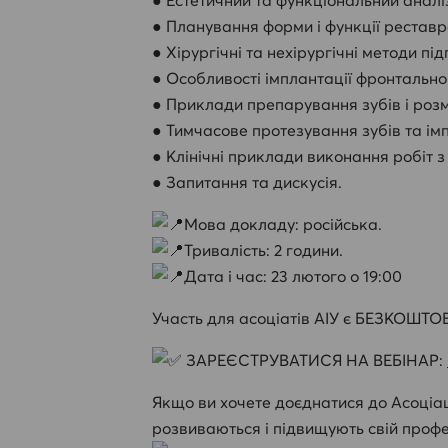
● Планування форми і функції реставр
● Хірургічні та нехірургічні методи пі
● Особливості імплантації фронтальног
● Приклади препарування зубів і розмі
● Тимчасове протезування зубів та імп
● Клінічні приклади виконання робіт з
● Запитання та дискусія.
Мова докладу: російська.
Тривалість: 2 години.
Дата і час: 23 лютого о 19:00
Участь для асоціатів АІУ є БЕЗКОШТ
ЗАРЕЄСТРУВАТИСЯ НА ВЕБІНАР:
Якщо ви хочете доєднатися до Асоціації
розвиваються і підвищують свій профе