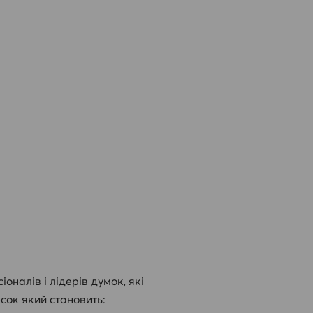
оналів і лідерів думок, які
сок який становить: