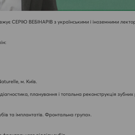
овжує СЕРІЮ ВЕБІНАРІВ з українськими і іноземними лекто
ін:
turelle, м. Київ.
іагностика, планування і тотальна реконструкція зубних р
ів та імплантатів. Фронтальна група».
 фронтального відділу зубів.