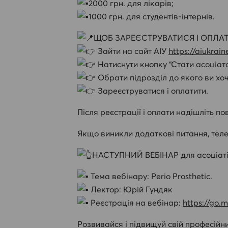
2000 грн. для лікарів;
1000 грн. для студентів-інтернів.
ЩОБ ЗАРЕЄСТРУВАТИСЯ І ОПЛА
Зайти на сайт АІУ
https://aiukrai
Натиснути кнопку “Стати асоціато
Обрати підрозділ до якого ви хо
Зареєструватися і оплатити.
Після реєстрації і оплати надішліть по
Якщо виникли додаткові питання, теле
НАСТУПНИЙ ВЕБІНАР для асоціатів 
Тема вебінару: Perio Prosthetic.
Лектор: Юрій Гундяк
Реєстрація на вебінар:
https://go.
Розвивайся і підвищуй свій професійни