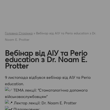
Skip
to
content
Головна Сторінка
»
Вебінар від АІУ та Perio education з Dr.
Noam E. Protter
Вебінар від АІУ та Perio
education з Dr. Noam E.
Protter
9 листопада відбувся вебінар від АІУ та Perio
education.
ТЕМА лекції: “Стоматологічна допомога
військовослужбовцям”
Лектор лекції: Dr. Noam E. Protter
Підполковник;