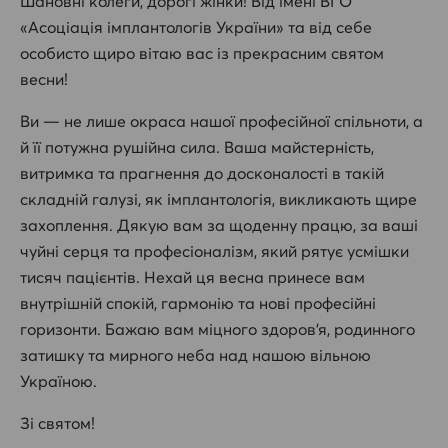
Шановні колеги, дорогі жінки! Від імені ВГО
«Асоціація імплантологів України» та від себе
особисто щиро вітаю вас із прекрасним святом
весни!
Ви — не лише окраса нашої професійної спільноти, а
й її потужна рушійна сила. Ваша майстерність,
витримка та прагнення до досконалості в такій
складній галузі, як імплантологія, викликають щире
захоплення. Дякую вам за щоденну працю, за ваші
чуйні серця та професіоналізм, який рятує усмішки
тисяч пацієнтів. Нехай ця весна принесе вам
внутрішній спокій, гармонію та нові професійні
горизонти. Бажаю вам міцного здоров’я, родинного
затишку та мирного неба над нашою вільною
Україною.
Зі святом!