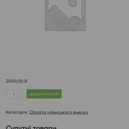
2000,00
₴
Оплата
ДОДАТИ В КОШИК
членського
внеску
Категорія:
Оплата членського внеску
(Черкаський
підрозділ)
Супутні товари