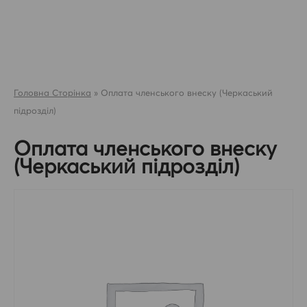
Skip
to
content
Головна Сторінка
»
Оплата членського внеску (Черкаський
підрозділ)
Оплата членського внеску
(Черкаський підрозділ)