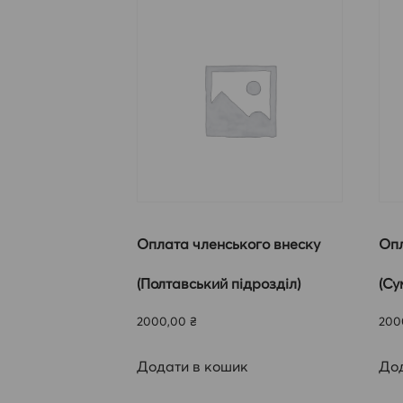
Оплата членського внеску
Опл
(Полтавський підрозділ)
(Су
2000,00
₴
200
Додати в кошик
Дод