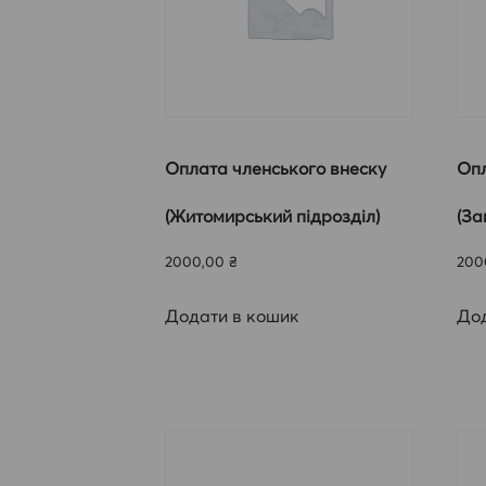
Оплата членського внеску
Опл
(Житомирський підрозділ)
(За
2000,00
₴
200
Додати в кошик
Дод