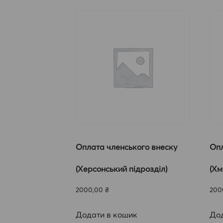
Оплата членського внеску
Опл
(Херсонський підрозділ)
(Хм
2000,00
₴
200
Додати в кошик
Дод