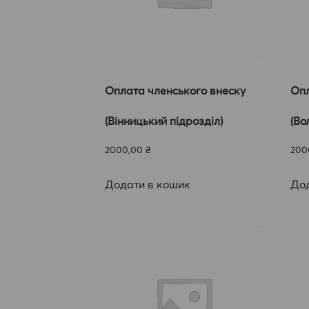
Оплата членського внеску
Опл
(Вінницький підрозділ)
(Во
2000,00
₴
200
Додати в кошик
Дод