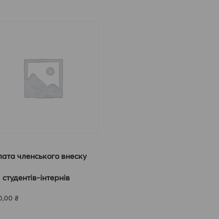
ата членського внеску
 студентів-інтернів
0,00
₴