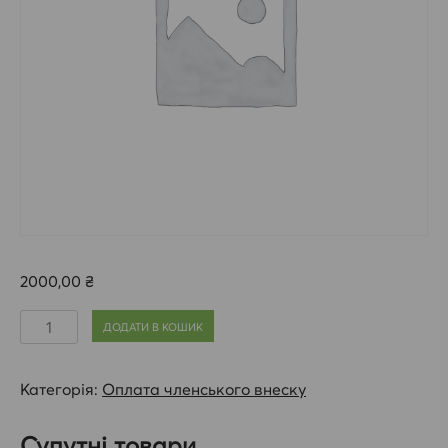
2000,00
₴
Оплата
ДОДАТИ В КОШИК
членського
внеску
Категорія:
Оплата членського внеску
(Донецький
підрозділ)
Супутні товари