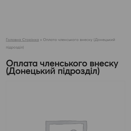
Skip
to
content
Головна Сторінка
»
Оплата членського внеску (Донецький
підрозділ)
Оплата членського внеску
(Донецький підрозділ)